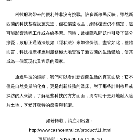
科技服務帶來的便利并非沒有挑戰。許多新移民反映，雖然新
西蘭的科技基礎設施先進，但在偏遠地區，網絡覆蓋仍不穩定，這
可能影響遠程工作或在線學習。同時，數據隱私問題也引發了部分
擔憂，政府正通過法規如《隱私法》來加強保護。盡管如此，整體
而言，科技推廣和應用服務極大地豐富了新西蘭的生活體驗，使其
成為一個既現代又宜居的國家。
通過科技的鏡頭，我們可以看到新西蘭生活的真實面貌：它不
僅是自然美景的化身，更是創新服務的溫床。對于那些計劃移居或
探訪的人來說，了解這些科技的方方面面，將有助于更好地融入這
片土地，享受其獨特的節奏與和諧。
如若轉載，請注明出處：
http://www.cashcentral.cn/product/11.html
更新時間：2026-08-06 11:35:10