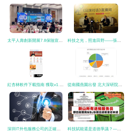
太平人壽創新開展7.8保險宣傳日系列活動，科技賦能服務新體驗
科技之光，照進田野——張晨輝老師掛心的一場推廣會
紅杏林軟件下載指南 獲取v1.6.0最新版與相關服務解析
從南國燕園出發 北大深研院校友在科技推廣與應用服務領域的星辰大海
深圳IT外包服務公司的正確存在方式 從技術執行到科技應用推廣的范式升級
科技賦能還是道德爭議？——解析‘鐘祥校花夢工廠’背后的科技推廣與應用服務