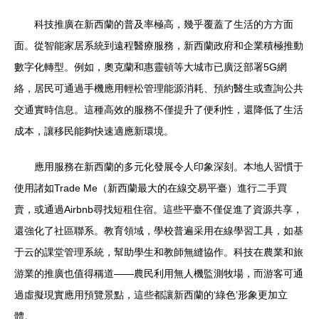
科技推廣在新西蘭的普及率極高，幾乎覆蓋了生活的方方面
面。從智能家居系統到遠程醫療服務，新西蘭政府和企業積極推動
數字化轉型。例如，奧克蘭和惠靈頓等大城市已廣泛部署5G網
絡，居民可通過手機應用輕松管理能源消耗、預約醫生或查詢公共
交通實時信息。這種高效的服務不僅提升了便利性，還降低了生活
成本，讓移民能夠快速適應新環境。
應用服務在新西蘭的多元化發展令人印象深刻。本地人習慣于
使用諸如Trade Me（新西蘭最大的在線交易平臺）進行二手買
賣，或通過Airbnb尋找短租住宿。這些平臺不僅促進了資源共享，
還強化了社區聯系。教育領域，學校普遍采用在線學習工具，如基
于云的課堂管理系統，幫助學生和教師無縫協作。科技在農業和旅
游業的推廣也值得稱道——農民利用無人機監測牧場，而游客可通
過虛擬現實應用預覽景點，這些都讓新西蘭的‘綠色’形象更加立
體。